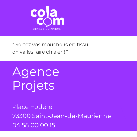
” Sortez vos mouchoirs en tissu,
on va les faire chialer ! ”
Agence
Projets
Place Fodéré
73300 Saint-Jean-de-Maurienne
04 58 00 00 15