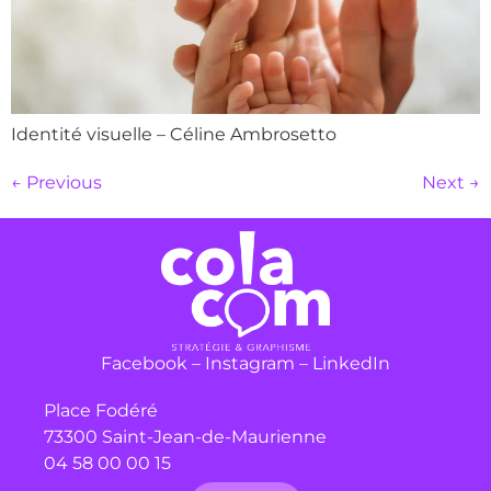
Identité visuelle – Céline Ambrosetto
←
Previous
Next
→
Facebook
–
Instagram
–
LinkedIn
Place Fodéré
73300 Saint-Jean-de-Maurienne
04 58 00 00 15