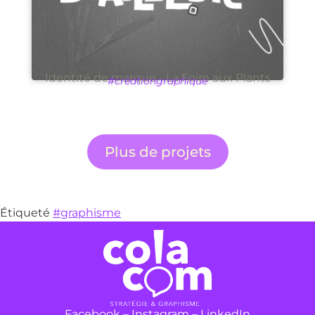
Identité de marque - La Foire aux Plants
#créationgraphique
Plus de projets
Étiqueté
#graphisme
Facebook
–
Instagram
–
LinkedIn