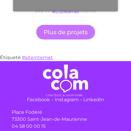
Site Web - Alpes Solidaires
#siteinternet
Plus de projets
Étiqueté
#siteinternet
Facebook
–
Instagram
–
LinkedIn
Place Fodéré
73300 Saint-Jean-de-Maurienne
04 58 00 00 15