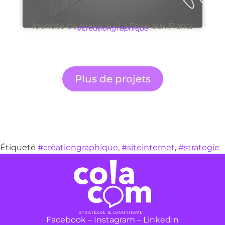
Identité de marque - La Foire aux Plants
#créationgraphique
Plus de projets
Étiqueté
#créationgraphique
,
#siteinternet
,
#strategie
Facebook
–
Instagram
–
LinkedIn