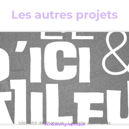
Les autres projets
Identité de marque - La Foire aux Plants
#créationgraphique