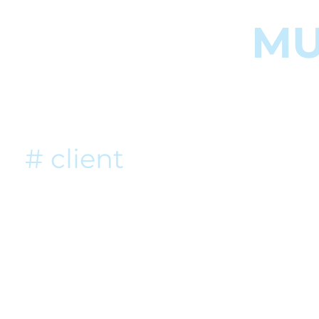
MU
# client
# objectifs
# site internet