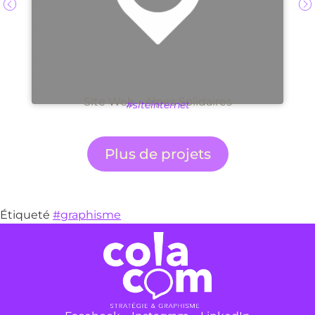
Site Web - Alpes Solidaires
#siteinternet
Plus de projets
Étiqueté
#graphisme