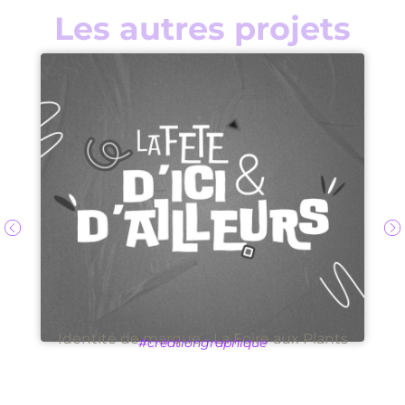
Les autres projets
Identité de marque - La Foire aux Plants
#créationgraphique