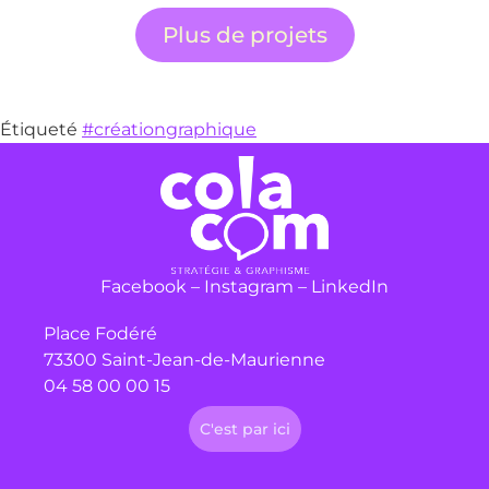
Plus de projets
Étiqueté
#créationgraphique
Facebook
–
Instagram
–
LinkedIn
Place Fodéré
73300 Saint-Jean-de-Maurienne
04 58 00 00 15
C'est par ici