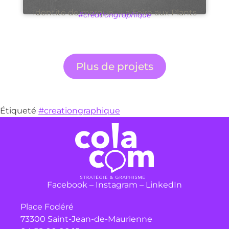
Identité de marque - La Foire aux Plants
#créationgraphique
Plus de projets
Étiqueté
#creationgraphique
Facebook
–
Instagram
–
LinkedIn
Place Fodéré
73300 Saint-Jean-de-Maurienne