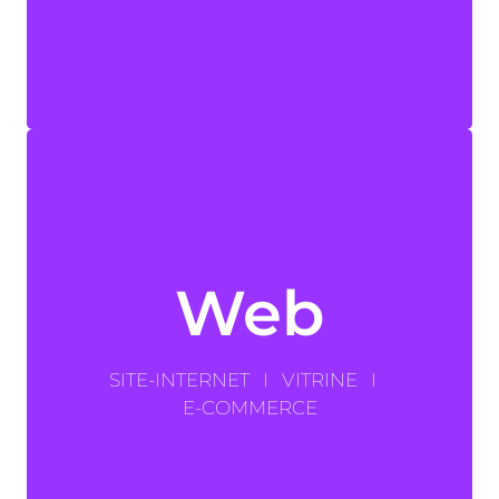
PIC …
ÇA TOMBE À
C'est parti
la prise en main de votre site Internet.
votre contenu web, nous vous formons à
Web
soyez
autonome
dans la mise à jour de
spécifiques à vos besoins. Pour que vous
personnalisé avec des fonctionnalités
nos webdesigners concevront un site
SITE-INTERNET I VITRINE I
Vitrine, institutionnel ou e-boutique,
E-COMMERCE
SURFER !