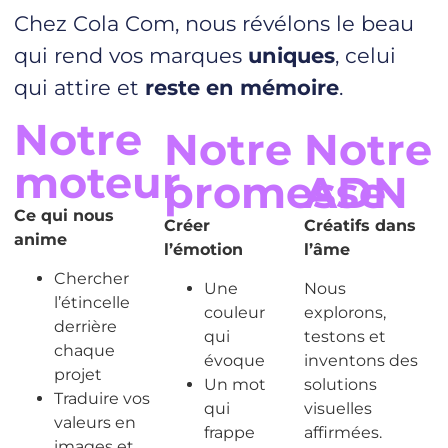
Chez Cola Com, nous révélons le
beau
qui rend vos marques
uniques
, celui
qui attire et
reste en mémoire
.
Notre
Notre
Notre
moteur
promesse
ADN
Ce qui nous
Créer
Créatifs dans
anime
l’émotion
l’âme
Chercher
Une
Nous
l’étincelle
couleur
explorons,
derrière
qui
testons et
chaque
évoque
inventons des
projet
Un mot
solutions
Traduire vos
qui
visuelles
valeurs en
frappe
affirmées.
images et