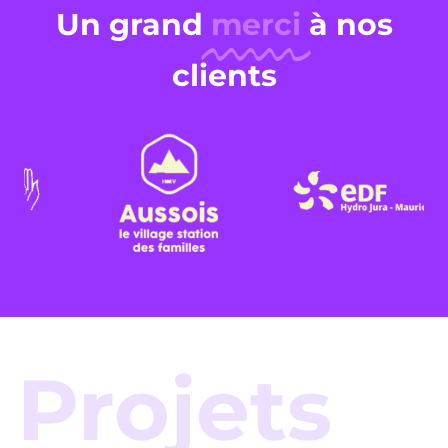
Un grand
merci
à nos
clients
Projets